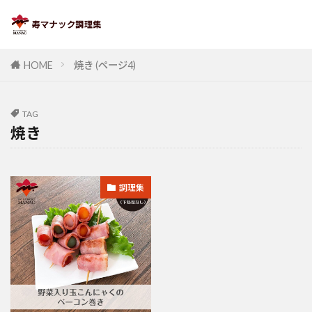
HOME
焼き (ページ4)
TAG
焼き
調理集