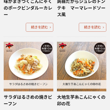
味がまきつくこんにゃく
蒟蒻だからジュレのトン
のポークビンダルーカレ
テキ マーマレードソー
ー
ス風
続きを読む
続きを読む
サラダはるさめの焼きビ
大地生芋糸こんにゃくの
ーフン
卯の花