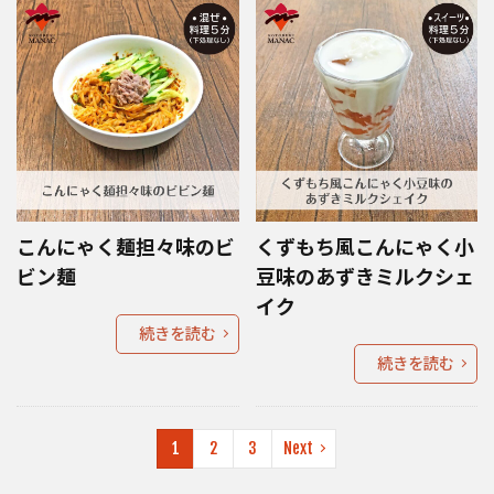
こんにゃく麺担々味のビ
くずもち風こんにゃく小
ビン麺
豆味のあずきミルクシェ
イク
続きを読む
続きを読む
1
2
3
Next