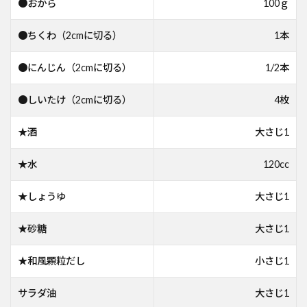
●おから
100ｇ
●ちくわ（2cmに切る）
1本
●にんじん（2cmに切る）
1/2本
●しいたけ（2cmに切る）
4枚
★酒
大さじ1
★水
120cc
★しょうゆ
大さじ1
★砂糖
大さじ1
★和風顆粒だし
小さじ1
サラダ油
大さじ1