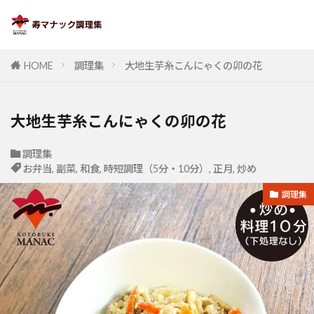
HOME
調理集
大地生芋糸こんにゃくの卯の花
大地生芋糸こんにゃくの卯の花
調理集
お弁当
,
副菜
,
和食
,
時短調理（5分・10分）
,
正月
,
炒め
調理集