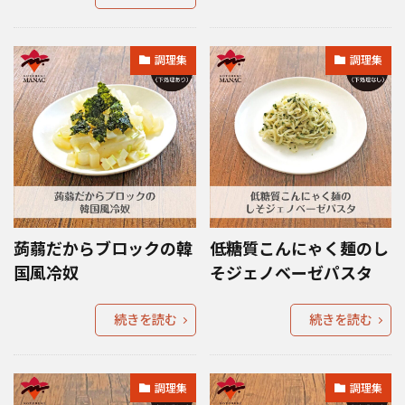
調理集
調理集
蒟蒻だからブロックの韓
低糖質こんにゃく麺のし
国風冷奴
そジェノベーゼパスタ
続きを読む
続きを読む
調理集
調理集