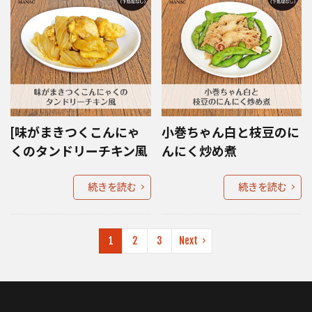
[味がまきつくこんにゃ
小巻ちゃん白と枝豆のに
くのタンドリーチキン風
んにく炒め煮
続きを読む
続きを読む
1
2
3
Next