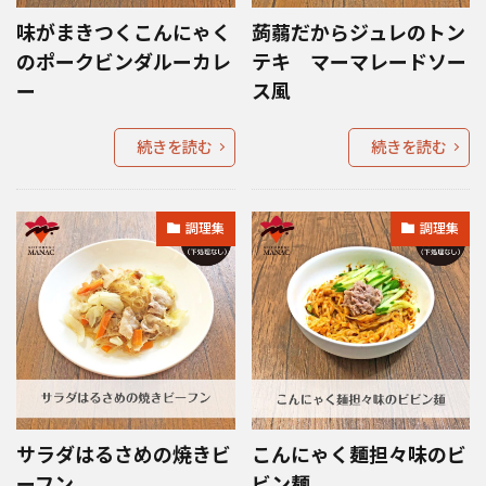
味がまきつくこんにゃく
蒟蒻だからジュレのトン
のポークビンダルーカレ
テキ マーマレードソー
ー
ス風
続きを読む
続きを読む
調理集
調理集
サラダはるさめの焼きビ
こんにゃく麺担々味のビ
ーフン
ビン麺