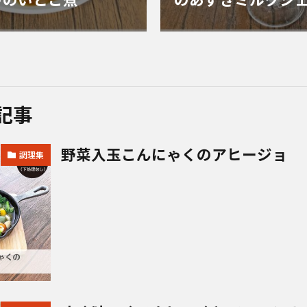
ゃのいとこ煮
のあずきミルクシ
記事
野菜入玉こんにゃくのアヒージョ
調理集