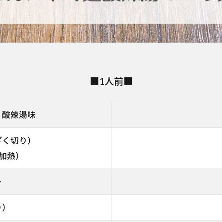
■1人前■
 酸辣湯味
ざく切り）
加熱）
ー
り）