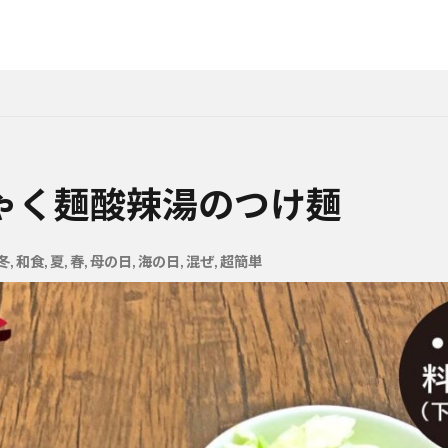
ゃく麺酸辣湯のつけ麺
冬
,
和食
,
夏
,
春
,
母の日
,
海の日
,
混ぜ
,
超簡単