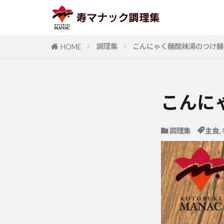
調理集
こんにゃく麺酸辣湯のつけ麺
HOME
こんに
調理集
主食
,