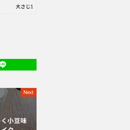
大さじ1
Next
ゃく小豆味