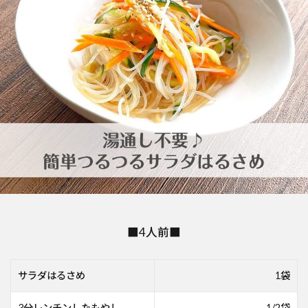
■4人前■
サラダはるさめ
1袋
3分レンチンしたもやし
1/2袋