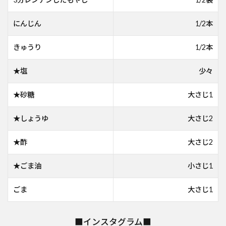
にんじん
1/2本
きゅうり
1/2本
★塩
少々
★砂糖
大さじ1
★しょうゆ
大さじ2
★酢
大さじ2
★ごま油
小さじ1
ごま
大さじ1
■インスタグラム■