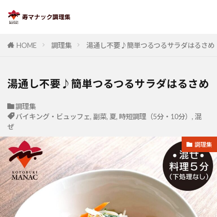
HOME
調理集
湯通し不要♪簡単つるつるサラダはるさめ
湯通し不要♪簡単つるつるサラダはるさめ
調理集
バイキング・ビュッフェ
,
副菜
,
夏
,
時短調理（5分・10分）
,
混
ぜ
調理集