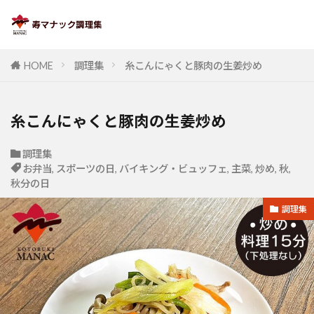
HOME
調理集
糸こんにゃくと豚肉の生姜炒め
糸こんにゃくと豚肉の生姜炒め
調理集
お弁当
,
スポーツの日
,
バイキング・ビュッフェ
,
主菜
,
炒め
,
秋
,
秋分の日
調理集