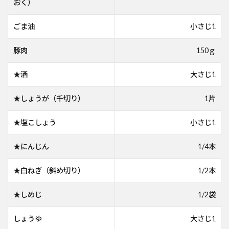
おく）
ごま油
小さじ1
豚肉
150ｇ
★酒
大さじ1
★しょうが（千切り）
1片
★塩こしょう
小さじ1
★にんじん
1/4本
★白ねぎ（斜め切り）
1/2本
★しめじ
1/2袋
しょうゆ
大さじ1