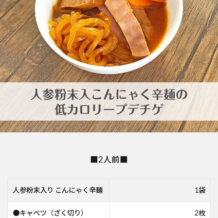
■2人前■
人参粉末入り こんにゃく辛麺
1袋
●キャベツ（ざく切り）
2枚