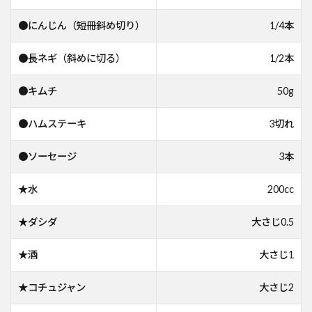
●にんじん（短冊斜め切り）
1/4本
●長ネギ（斜めに切る）
1/2本
●キムチ
50g
●ハムステーキ
3切れ
●ソーセージ
3本
★水
200cc
★ダシダ
大さじ0.5
★酒
大さじ1
★コチュジャン
大さじ2