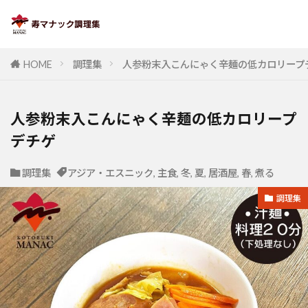
HOME
調理集
人参粉末入こんにゃく辛麺の低カロリープ
人参粉末入こんにゃく辛麺の低カロリープ
デチゲ
調理集
アジア・エスニック
,
主食
,
冬
,
夏
,
居酒屋
,
春
,
煮る
調理集