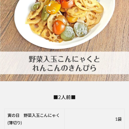
■2人前■
寅の日 野菜入玉こんにゃく
1袋
(薄切り)