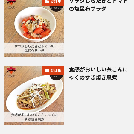
サラダしらたきとトマト
調理集
の塩昆布サラダ
食感がおいしい糸こんに
調理集
ゃくのすき焼き風煮