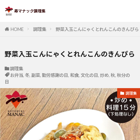
HOME
調理集
野菜入玉こんにゃくとれんこんのきんぴら
野菜入玉こんにゃくとれんこんのきんぴら
調理集
お弁当
,
冬
,
副菜
,
勤労感謝の日
,
和食
,
文化の日
,
炒め
,
秋
,
秋分の
日
調理集