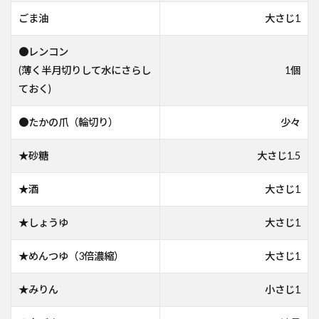
ごま油
大さじ1
●レンコン
(薄く半月切りして水にさらし
1個
ておく)
●たかの爪（輪切り）
少々
★砂糖
大さじ1.5
★酒
大さじ1
★しょうゆ
大さじ1
★めんつゆ（3倍濃縮）
大さじ1
★みりん
小さじ1