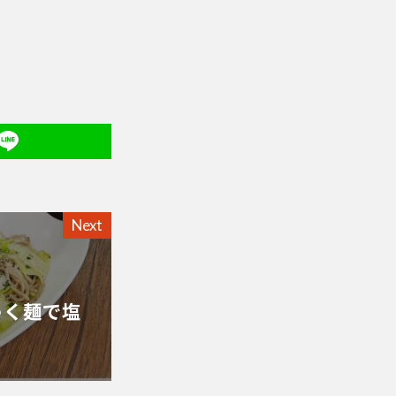
Next
ゃく麺で塩