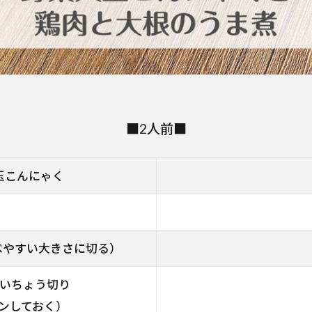
■2人前■
玉こんにゃく
べやすい大きさに切る）
mのいちょう切り
ンしておく）