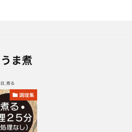
のうま煮
の日
,
煮る
調理集