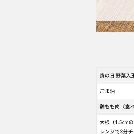
寅の日 野菜入
ごま油
鶏もも肉〈食
大根（1.5c
レンジで3分チ