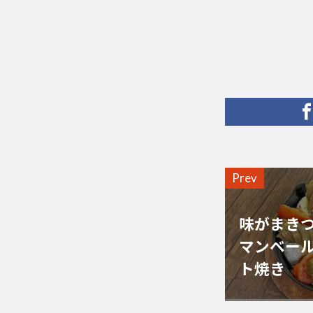
Prev
味がまき
マンベー
ト焼き