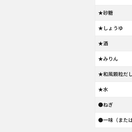
★砂糖
★しょうゆ
★酒
★みりん
★和風顆粒だ
★水
●ねぎ
●一味（また