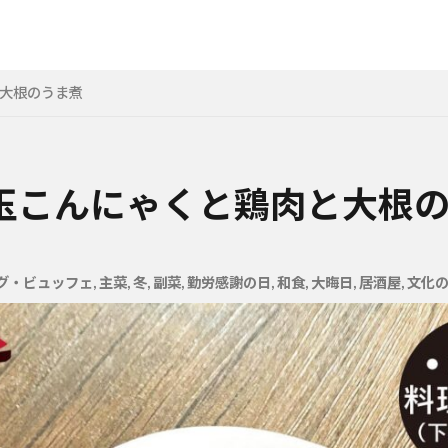
大根のうま煮
玉こんにゃくと鶏肉と大根
グ・ビュッフェ
,
主菜
,
冬
,
副菜
,
勤労感謝の日
,
和食
,
大晦日
,
居酒屋
,
文化