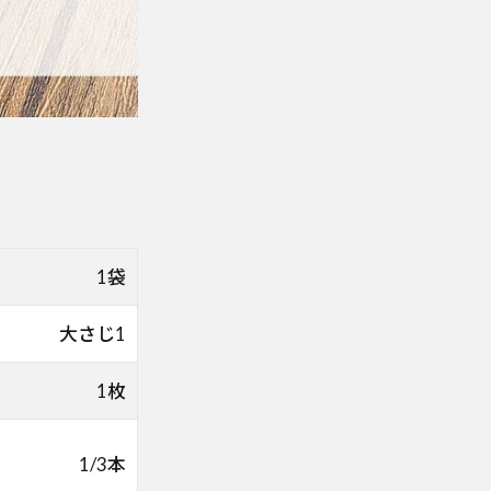
1袋
大さじ1
1枚
1/3本