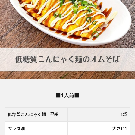
■1人前■
低糖質こんにゃく麺 平細
1袋
サラダ油
大さじ1