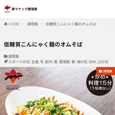
HOME
調理集
低糖質こんにゃく麺のオムそば
低糖質こんにゃく麺のオムそば
調理集
スポーツの日
,
主食
,
冬
,
創作
,
夏
,
居酒屋
,
春
,
海の日
,
炒め
,
父の日
調理集