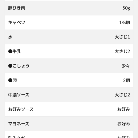
豚ひき肉
50g
キャベツ
1/8個
水
大さじ1
●牛乳
大さじ2
●こしょう
少々
●卵
2個
中濃ソース
大さじ2
お好みソース
お好み
マヨネーズ
お好み