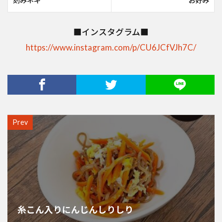
刻みネギ
お好み
■インスタグラム■
https://www.instagram.com/p/CU6JCfVJh7C/
Prev
糸こん入りにんじんしりしり