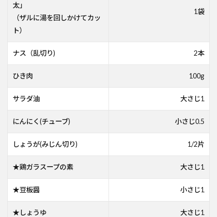
太」
1袋
（ザルに湯を回しかけてカッ
ト）
ナス（乱切り)
2本
ひき肉
100g
サラダ油
大さじ1
にんにく(チューブ)
小さじ0.5
しょうが(みじん切り)
1/2片
★鶏ガラスープの素
大さじ1
★豆板醤
小さじ1
★しょうゆ
大さじ1