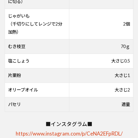
に切る）
じゃがいも
（千切りにしてレンジで2分
2個
加熱）
むき枝豆
70ｇ
塩こしょう
大さじ0.5
片栗粉
大さじ1
オリーブオイル
大さじ2
パセリ
適量
■インスタグラム■
https://www.instagram.com/p/CeNA2EFpRDL/