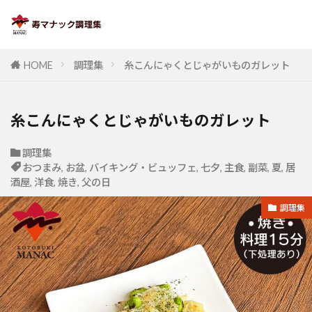
HOME
調理集
糸こんにゃくとじゃがいものガレット
糸こんにゃくとじゃがいものガレット
調理集
おつまみ
,
お盆
,
バイキング・ビュッフェ
,
七夕
,
主食
,
副菜
,
夏
,
居
酒屋
,
洋食
,
焼き
,
父の日
調理集