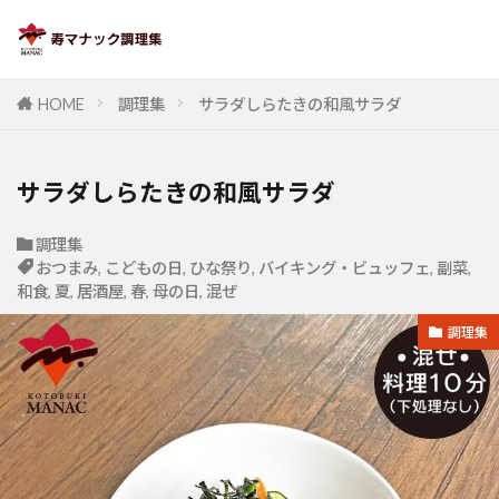
HOME
調理集
サラダしらたきの和風サラダ
サラダしらたきの和風サラダ
調理集
おつまみ
,
こどもの日
,
ひな祭り
,
バイキング・ビュッフェ
,
副菜
,
和食
,
夏
,
居酒屋
,
春
,
母の日
,
混ぜ
調理集