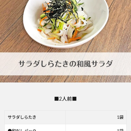
■2人前■
サラダしらたき
1袋
●和だしパック
1袋