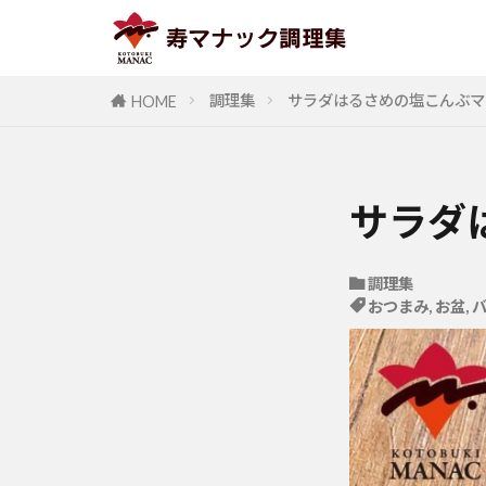
調理集
サラダはるさめの塩こんぶマ
HOME
サラダ
調理集
おつまみ
,
お盆
,