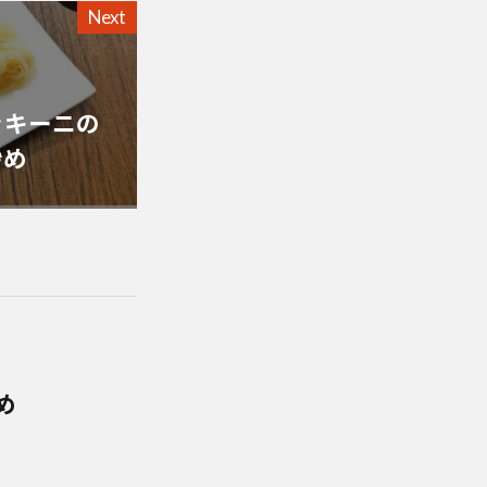
Next
ッキーニの
炒め
め