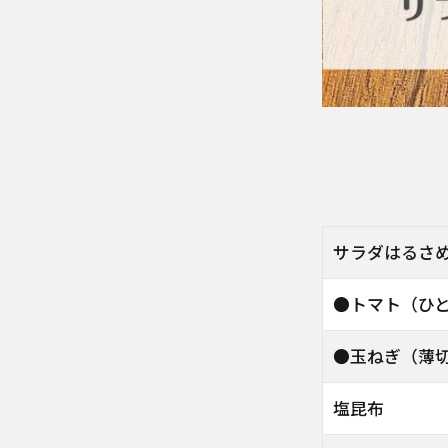
サラダはるさ
●トマト（ひ
●玉ねぎ（薄
塩昆布