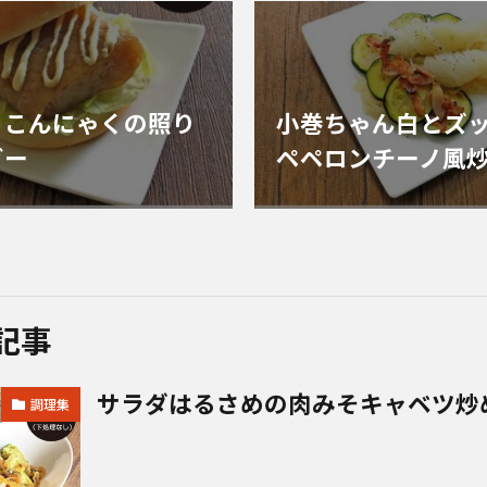
くこんにゃくの照り
小巻ちゃん白とズ
ガー
ペペロンチーノ風
記事
サラダはるさめの肉みそキャベツ炒
調理集