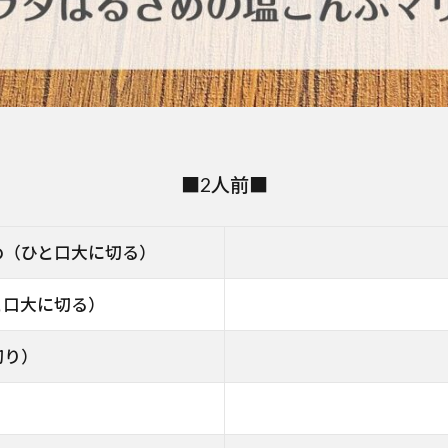
■2人前■
め（ひと口大に切る）
と口大に切る）
切り）