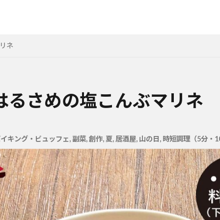
リネ
はるさめの塩こんぶマリネ
バイキング・ビュッフェ
,
副菜
,
創作
,
夏
,
居酒屋
,
山の日
,
時短調理（5分・1