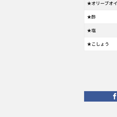
★オリーブオ
★酢
★塩
★こしょう