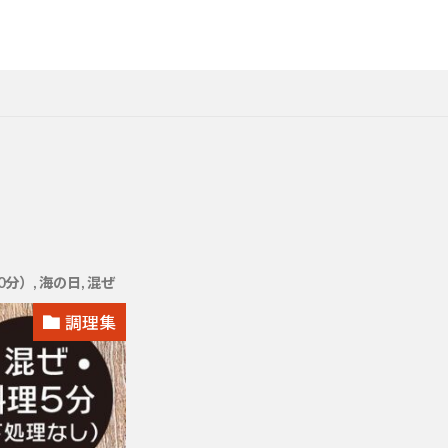
0分）
,
海の日
,
混ぜ
調理集