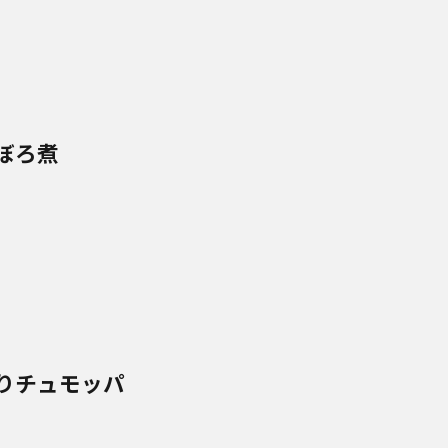
ぼろ煮
りチュモッパ