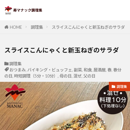
HOME
調理集
スライスこんにゃくと新玉ねぎのサラダ
スライスこんにゃくと新玉ねぎのサラダ
調理集
おつまみ
,
バイキング・ビュッフェ
,
副菜
,
和食
,
居酒屋
,
春
,
春分
の日
,
時短調理（5分・10分）
,
母の日
,
混ぜ
,
父の日
調理集