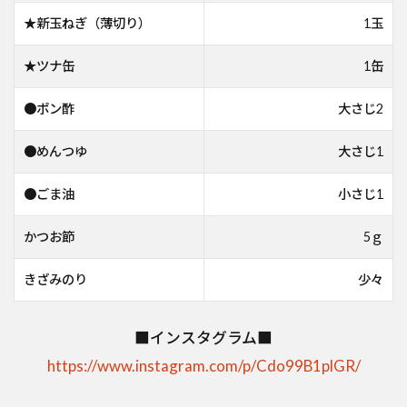
★新玉ねぎ（薄切り）
1玉
★ツナ缶
1缶
●ポン酢
大さじ2
●めんつゆ
大さじ1
●ごま油
小さじ1
かつお節
5ｇ
きざみのり
少々
■インスタグラム■
https://www.instagram.com/p/Cdo99B1plGR/