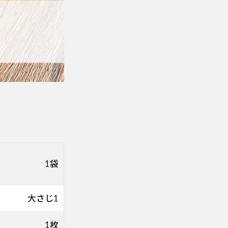
1袋
大さじ1
1枚