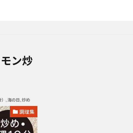
レモン炒
分）
,
海の日
,
炒め
調理集