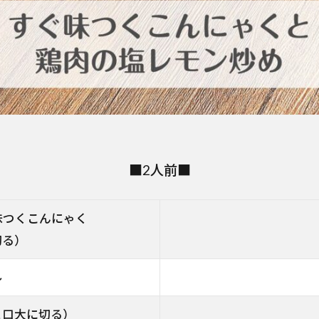
■2人前■
味つくこんにゃく
切る）
ル
と口大に切る）