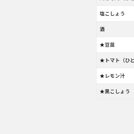
塩こしょう
酒
★豆苗
★トマト（ひ
★レモン汁
★黒こしょう