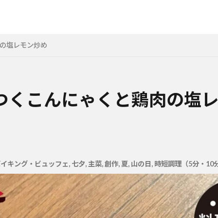
の塩レモン炒め
つくこんにゃくと鶏肉の塩
バイキング・ビュッフェ
,
七夕
,
主菜
,
創作
,
夏
,
山の日
,
時短調理（5分・10