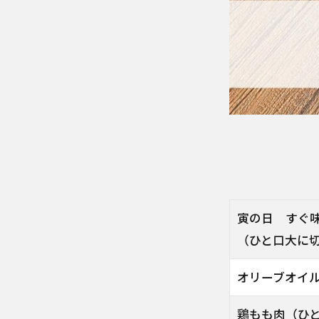
寅の日 すぐ
（ひと口大に
オリーブオイ
鶏もも肉（ひ