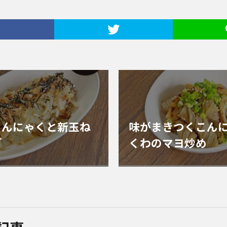
こんにゃくと新玉ね
味がまきつくこん
ダ
くわのマヨ炒め