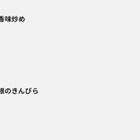
香味炒め
根のきんぴら