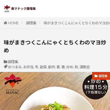
HOME
調理集
味がまきつくこんにゃくとちくわのマヨ炒
味がまきつくこんにゃくとちくわのマヨ炒
め
調理集
おつまみ
,
お弁当
,
冬
,
副菜
,
創作
,
夏
,
春
,
炒め
,
秋
,
運動会
調理集