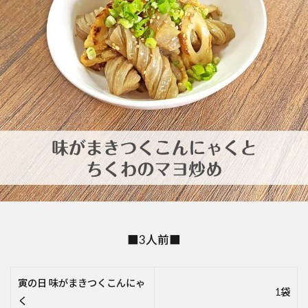
■3人前■
寅の日 味がまきつくこんにゃ
1袋
く