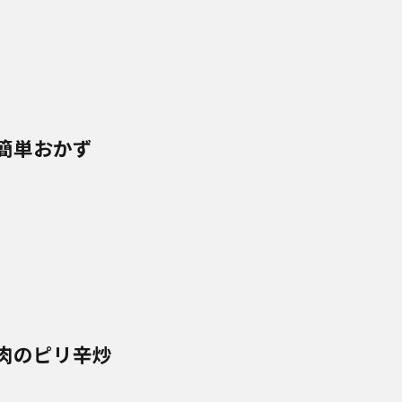
簡単おかず
肉のピリ辛炒