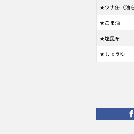
★ツナ缶（油
★ごま油
★塩昆布
★しょうゆ