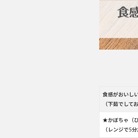
食感がおいし
（下茹でして
★かぼちゃ（
（レンジで5分