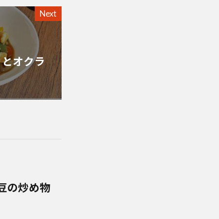
Next
くとオクラ
豆の炒め物