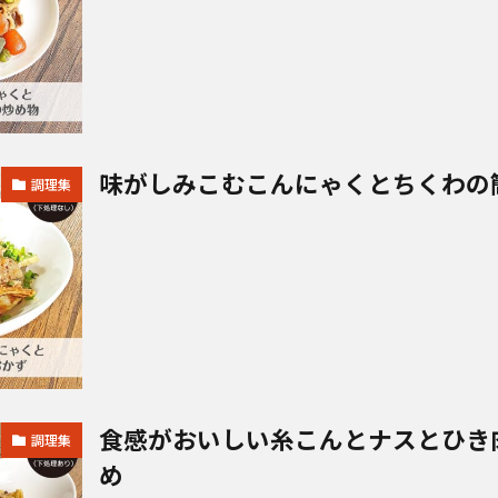
味がしみこむこんにゃくとちくわの
調理集
食感がおいしい糸こんとナスとひき
調理集
め