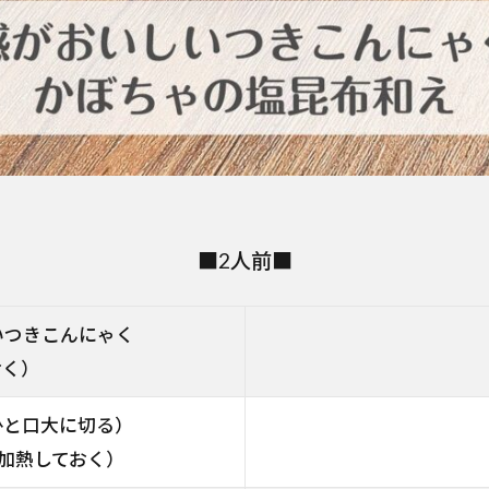
■2人前■
いつきこんにゃく
おく）
ひと口大に切る）
加熱しておく）