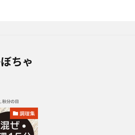
かぼちゃ
秋
,
秋分の日
調理集